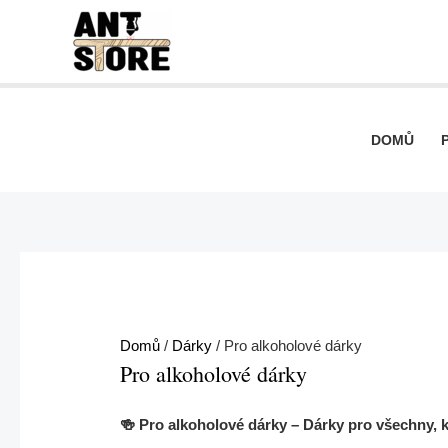
Přeskočit
Seřazeno
na
od
obsah
nejnovějších
DOMŮ
Domů
/
Dárky
/ Pro alkoholové dárky
Pro alkoholové dárky
🍻 Pro alkoholové dárky – Dárky pro všechny, kt