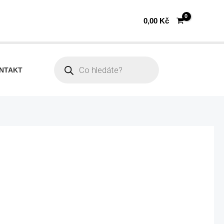
0,00
Kč
Products
search
NTAKT