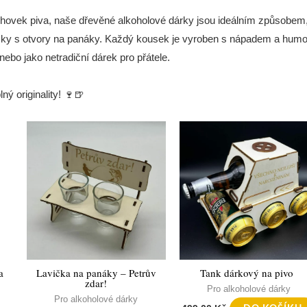
chovek piva, naše dřevěné alkoholové dárky jsou ideálním způsobem, ja
vičky s otvory na panáky. Každý kousek je vyroben s nápadem a hum
nebo jako netradiční dárek pro přátele.
ný originality! 🍷🍺
a
Lavička na panáky – Petrův
Tank dárkový na pivo
zdar!
Pro alkoholové dárky
Pro alkoholové dárky