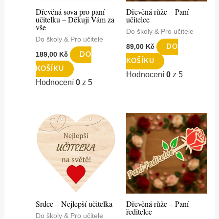
Dřevěná sova pro paní
Dřevěná růže – Paní
učitelku – Děkuji Vám za
učitelce
vše
Do školy & Pro učitele
Do školy & Pro učitele
89,00
Kč
DO
189,00
Kč
DO
KOŠÍKU
KOŠÍKU
Hodnocení
0
z 5
Hodnocení
0
z 5
Srdce – Nejlepší učitelka
Dřevěná růže – Paní
ředitelce
Do školy & Pro učitele