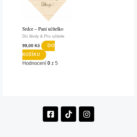
Srdce – Paní učitelko
Do školy & Pro učitele
99,00
Kč
DO
KOŠÍKU
Hodnocení
0
z 5
F
T
I
a
i
n
c
k
s
e
t
t