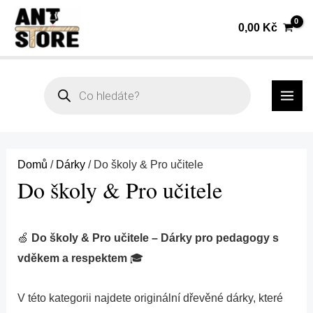
Přeskočit
Seřazeno
0,00
Kč
na
od
obsah
nejnovějších
MAI
Products
search
ME
Domů
/
Dárky
/ Do školy & Pro učitele
Do školy & Pro učitele
🍏
Do školy & Pro učitele – Dárky pro pedagogy s
vděkem a respektem
🎓
V této kategorii najdete originální dřevěné dárky, které