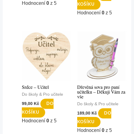
Hodnocení
0
z 5
KOŠÍKU
Hodnocení
0
z 5
Srdce – Učitel
Dřevěná sova pro paní
učitelku – Děkuji Vám za
Do školy & Pro učitele
vše
99,00
Kč
DO
Do školy & Pro učitele
KOŠÍKU
189,00
Kč
DO
Hodnocení
0
z 5
KOŠÍKU
Hodnocení
0
z 5