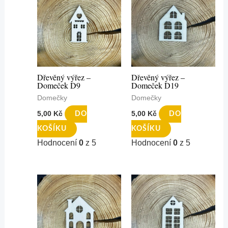
Dřevěný výřez –
Dřevěný výřez –
Domeček D9
Domeček D19
Domečky
Domečky
5,00
Kč
5,00
Kč
DO
DO
KOŠÍKU
KOŠÍKU
Hodnocení
0
z 5
Hodnocení
0
z 5