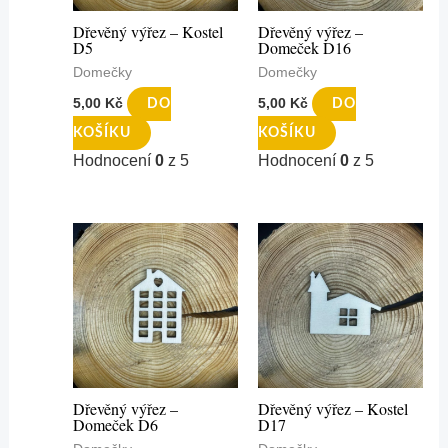
Dřevěný výřez – Kostel
Dřevěný výřez –
D5
Domeček D16
Domečky
Domečky
5,00
Kč
5,00
Kč
DO
DO
KOŠÍKU
KOŠÍKU
Hodnocení
0
z 5
Hodnocení
0
z 5
Dřevěný výřez –
Dřevěný výřez – Kostel
Domeček D6
D17