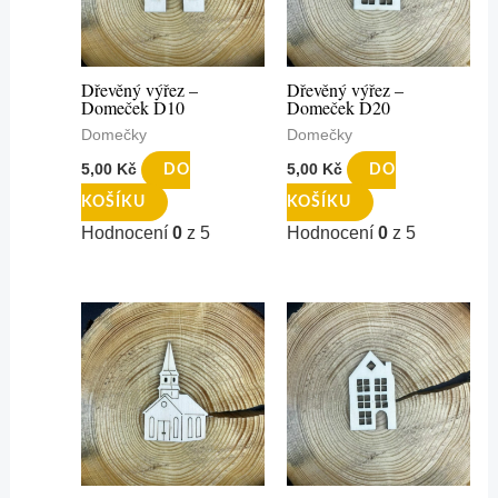
Dřevěný výřez –
Dřevěný výřez –
Domeček D10
Domeček D20
Domečky
Domečky
5,00
Kč
5,00
Kč
DO
DO
KOŠÍKU
KOŠÍKU
Hodnocení
0
z 5
Hodnocení
0
z 5