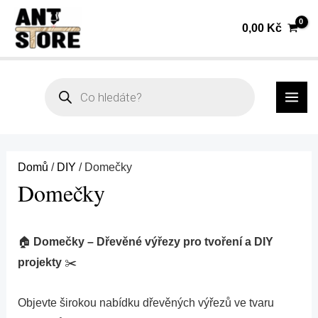
Přeskočit
Seřazeno
0,00
Kč
na
od
obsah
nejnovějších
MAI
Products
search
ME
Domů
/
DIY
/ Domečky
Domečky
🏠
Domečky – Dřevěné výřezy pro tvoření a DIY
projekty
✂️
Objevte širokou nabídku dřevěných výřezů ve tvaru