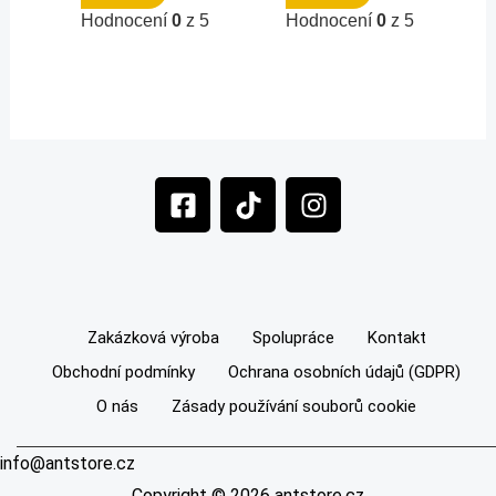
Hodnocení
0
z 5
Hodnocení
0
z 5
F
T
I
a
i
n
c
k
s
e
t
t
b
o
a
o
k
g
Zakázková výroba
Spolupráce
Kontakt
o
r
Obchodní podmínky
Ochrana osobních údajů (GDPR)
k
a
-
m
O nás
Zásady používání souborů cookie
s
q
info@antstore.cz
u
Copyright © 2026 antstore.cz