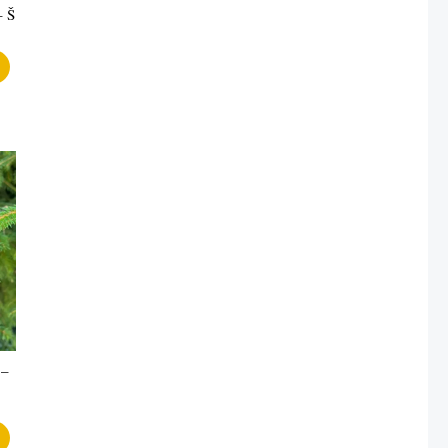
– Š
 –