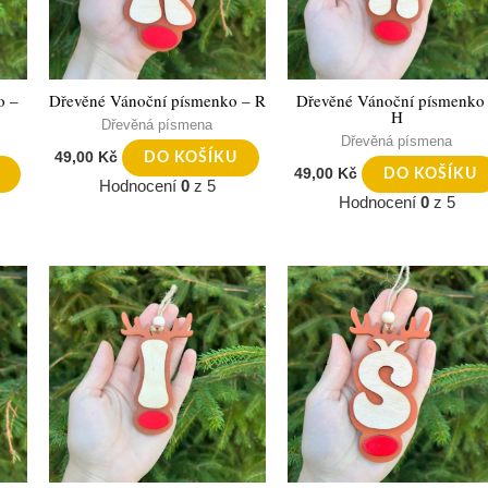
o –
Dřevěné Vánoční písmenko – R
Dřevěné Vánoční písmenko
H
Dřevěná písmena
Dřevěná písmena
49,00
Kč
DO KOŠÍKU
49,00
Kč
DO KOŠÍKU
Hodnocení
0
z 5
Hodnocení
0
z 5