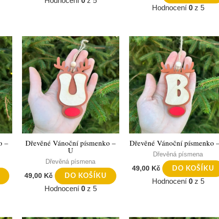
Hodnocení
0
z 5
Hodnocení
0
z 5
o –
Dřevěné Vánoční písmenko –
Dřevěné Vánoční písmenko 
U
Dřevěná písmena
Dřevěná písmena
49,00
Kč
DO KOŠÍKU
49,00
Kč
DO KOŠÍKU
Hodnocení
0
z 5
Hodnocení
0
z 5