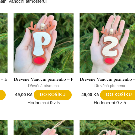
nální vánoční atmosféru!
 – E
Dřevěné Vánoční písmenko – P
Dřevěné Vánoční písmenko 
Dřevěná písmena
Dřevěná písmena
49,00
Kč
49,00
Kč
DO KOŠÍKU
DO KOŠÍKU
Hodnocení
0
z 5
Hodnocení
0
z 5