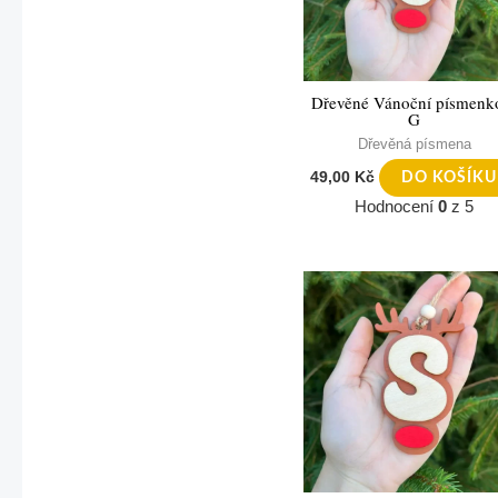
Dřevěné Vánoční písmenk
G
Dřevěná písmena
49,00
Kč
DO KOŠÍKU
Hodnocení
0
z 5