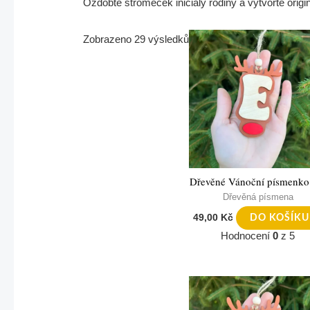
Ozdobte stromeček iniciály rodiny a vytvořte origi
Zobrazeno 29 výsledků
Dřevěné Vánoční písmenko
Dřevěná písmena
49,00
Kč
DO KOŠÍKU
Hodnocení
0
z 5