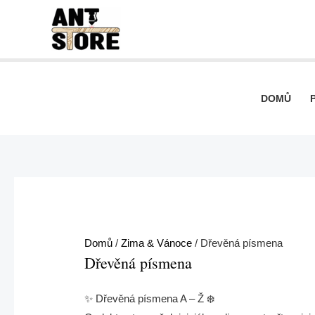
Přeskočit
Seřazeno
na
od
obsah
nejnovějších
DOMŮ
Domů
/
Zima & Vánoce
/ Dřevěná písmena
Dřevěná písmena
✨ Dřevěná písmena A – Ž ❄️