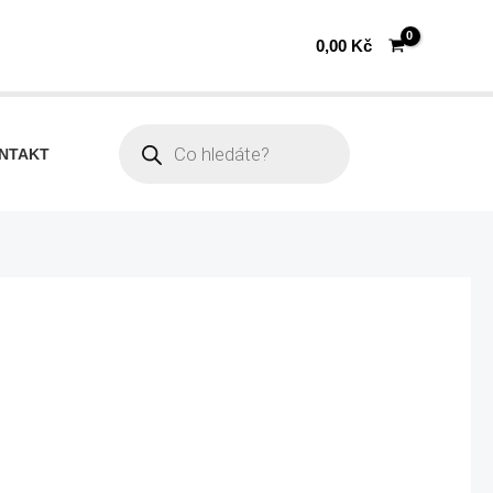
0,00
Kč
Products
search
NTAKT