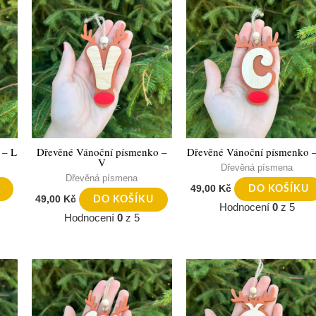
 – L
Dřevěné Vánoční písmenko –
Dřevěné Vánoční písmenko 
V
Dřevěná písmena
Dřevěná písmena
49,00
Kč
DO KOŠÍKU
49,00
Kč
DO KOŠÍKU
Hodnocení
0
z 5
Hodnocení
0
z 5