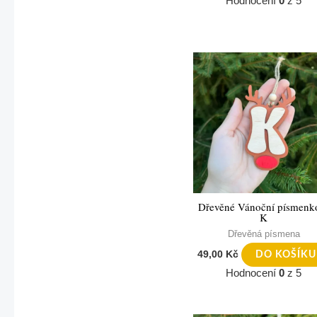
Hodnocení
0
z 5
Dřevěné Vánoční písmenk
K
Dřevěná písmena
49,00
Kč
DO KOŠÍKU
Hodnocení
0
z 5