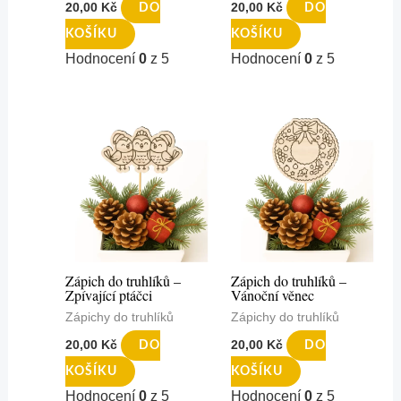
20,00
Kč
20,00
Kč
DO
DO
KOŠÍKU
KOŠÍKU
Hodnocení
0
z 5
Hodnocení
0
z 5
Zápich do truhlíků –
Zápich do truhlíků –
Zpívající ptáčci
Vánoční věnec
Zápichy do truhlíků
Zápichy do truhlíků
20,00
Kč
20,00
Kč
DO
DO
KOŠÍKU
KOŠÍKU
Hodnocení
0
z 5
Hodnocení
0
z 5