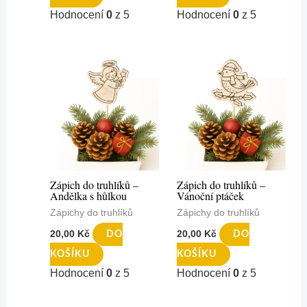
Hodnocení
0
z 5
Hodnocení
0
z 5
Zápich do truhlíků –
Zápich do truhlíků –
Andělka s hůlkou
Vánoční ptáček
Zápichy do truhlíků
Zápichy do truhlíků
20,00
Kč
20,00
Kč
DO
DO
KOŠÍKU
KOŠÍKU
Hodnocení
0
z 5
Hodnocení
0
z 5