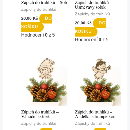
Zápich do truhlíků – Sob
Zápich do truhlíků –
Usměvavý sobík
Zápichy do truhlíků
Zápichy do truhlíků
20,00
Kč
DO
20,00
Kč
DO
KOŠÍKU
KOŠÍKU
Hodnocení
0
z 5
Hodnocení
0
z 5
Zápich do truhlíků –
Zápich do truhlíků –
Vánoční skřítek
Andělka s trumpetkou
Zápichy do truhlíků
Zápichy do truhlíků