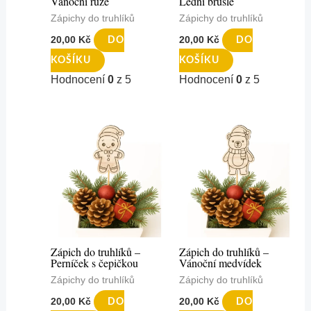
Vánoční růže
Lední brusle
Zápichy do truhlíků
Zápichy do truhlíků
20,00
Kč
20,00
Kč
DO
DO
KOŠÍKU
KOŠÍKU
Hodnocení
0
z 5
Hodnocení
0
z 5
Zápich do truhlíků –
Zápich do truhlíků –
Perníček s čepičkou
Vánoční medvídek
Zápichy do truhlíků
Zápichy do truhlíků
20,00
Kč
20,00
Kč
DO
DO