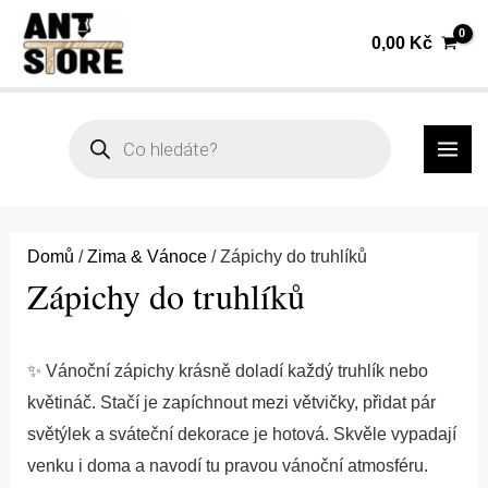
Přeskočit
Seřazeno
0,00
Kč
na
od
obsah
nejnovějších
MAI
Products
search
ME
Domů
/
Zima & Vánoce
/ Zápichy do truhlíků
Zápichy do truhlíků
✨ Vánoční zápichy krásně doladí každý truhlík nebo
květináč. Stačí je zapíchnout mezi větvičky, přidat pár
světýlek a sváteční dekorace je hotová. Skvěle vypadají
venku i doma a navodí tu pravou vánoční atmosféru.