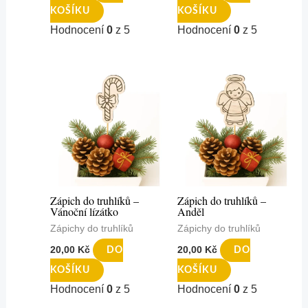
KOŠÍKU
KOŠÍKU
Hodnocení
0
z 5
Hodnocení
0
z 5
Zápich do truhlíků –
Zápich do truhlíků –
Vánoční lízátko
Anděl
Zápichy do truhlíků
Zápichy do truhlíků
20,00
Kč
20,00
Kč
DO
DO
KOŠÍKU
KOŠÍKU
Hodnocení
0
z 5
Hodnocení
0
z 5