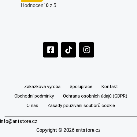
Hodnocení
0
z 5
F
T
I
a
i
n
c
k
s
e
t
t
b
o
a
o
k
g
Zakázková výroba
Spolupráce
Kontakt
o
r
Obchodní podmínky
Ochrana osobních údajů (GDPR)
k
a
-
m
O nás
Zásady používání souborů cookie
s
q
info@antstore.cz
u
Copyright © 2026 antstore.cz