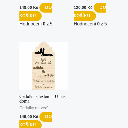
149,00
Kč
120,00
Kč
DO
DO
KOŠÍKU
KOŠÍKU
Hodnocení
0
z 5
Hodnocení
0
z 5
Cedulka s textem – U nás
doma
Cedulky na zeď
149,00
Kč
DO
KOŠÍKU