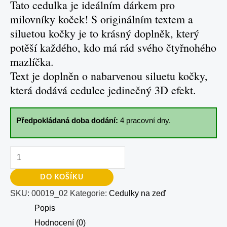
Tato cedulka je ideálním dárkem pro
milovníky koček! S originálním textem a
siluetou kočky je to krásný doplněk, který
potěší každého, kdo má rád svého čtyřnohého
mazlíčka.
Text je doplněn o nabarvenou siluetu kočky,
která dodává cedulce jedinečný 3D efekt.
Předpokládaná doba dodání:
4 pracovní dny.
DO KOŠÍKU
SKU:
00019_02
Kategorie:
Cedulky na zeď
Popis
Hodnocení (0)