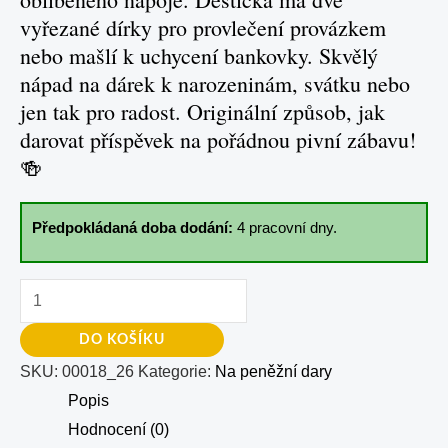
vyřezané dírky pro provlečení provázkem
nebo mašlí k uchycení bankovky. Skvělý
nápad na dárek k narozeninám, svátku nebo
jen tak pro radost. Originální způsob, jak
darovat příspěvek na pořádnou pivní zábavu!
🍻
Předpokládaná doba dodání:
4 pracovní dny.
DO KOŠÍKU
SKU:
00018_26
Kategorie:
Na peněžní dary
Popis
Hodnocení (0)