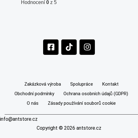
Hodnocení
0
z 5
F
T
I
a
i
n
c
k
s
e
t
t
b
o
a
o
k
g
Zakázková výroba
Spolupráce
Kontakt
o
r
Obchodní podmínky
Ochrana osobních údajů (GDPR)
k
a
-
m
O nás
Zásady používání souborů cookie
s
q
info@antstore.cz
u
Copyright © 2026 antstore.cz
a