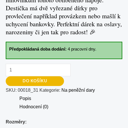
Destička má dvě vyřezané dírky pro
provlečení například provázkem nebo mašlí k
uchycení bankovky. Perfektní dárek na oslavy,
narozeniny či jen tak pro radost! 🎉
Předpokládaná doba dodání:
4 pracovní dny.
DO KOŠÍKU
SKU:
00018_31
Kategorie:
Na peněžní dary
Popis
Hodnocení (0)
Rozměry: