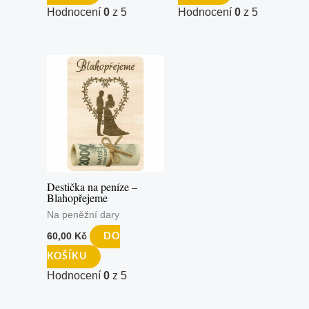
Hodnocení
0
z 5
Hodnocení
0
z 5
Destička na peníze –
Blahopřejeme
Na peněžní dary
60,00
Kč
DO
KOŠÍKU
Hodnocení
0
z 5