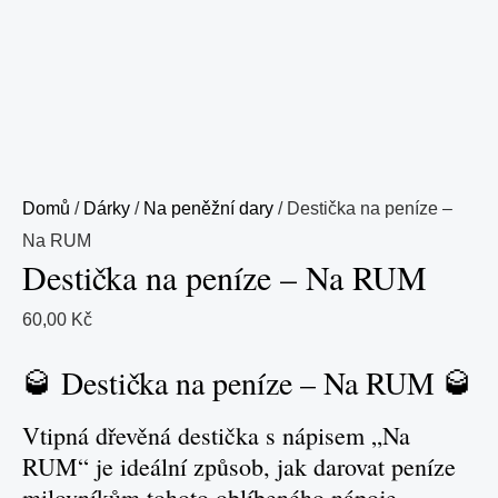
Domů
/
Dárky
/
Na peněžní dary
/ Destička na peníze –
Na RUM
Destička na peníze – Na RUM
60,00
Kč
🥃 Destička na peníze – Na RUM 🥃
Vtipná dřevěná destička s nápisem „Na
RUM“ je ideální způsob, jak darovat peníze
milovníkům tohoto oblíbeného nápoje.