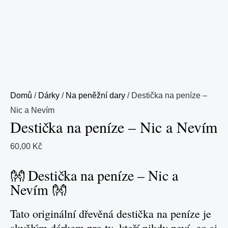
Domů
/
Dárky
/
Na peněžní dary
/ Destička na peníze –
Nic a Nevím
Destička na peníze – Nic a Nevím
60,00
Kč
👐 Destička na peníze – Nic a
Nevím 👐
Tato originální dřevěná destička na peníze je
skvělým dárkem pro ty, kteří nikdy neví, co si