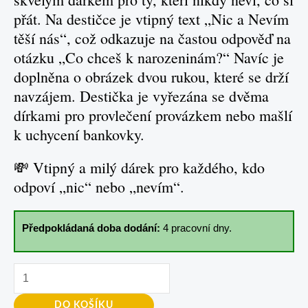
přát. Na destičce je vtipný text „Nic a Nevím
těší nás“, což odkazuje na častou odpověď na
otázku „Co chceš k narozeninám?“ Navíc je
doplněna o obrázek dvou rukou, které se drží
navzájem. Destička je vyřezána se dvěma
dírkami pro provlečení provázkem nebo mašlí
k uchycení bankovky.
💸 Vtipný a milý dárek pro každého, kdo
odpoví „nic“ nebo „nevím“.
Předpokládaná doba dodání:
4 pracovní dny.
DO KOŠÍKU