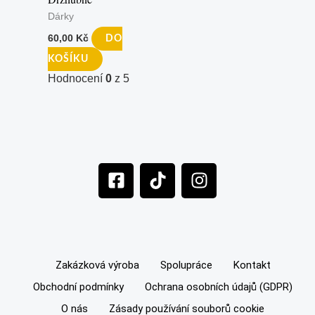
Dárky
60,00
Kč
DO
KOŠÍKU
Hodnocení
0
z 5
F
T
I
a
i
n
c
k
s
e
t
t
b
o
a
o
k
g
Zakázková výroba
Spolupráce
Kontakt
o
r
Obchodní podmínky
Ochrana osobních údajů (GDPR)
k
a
-
m
O nás
Zásady používání souborů cookie