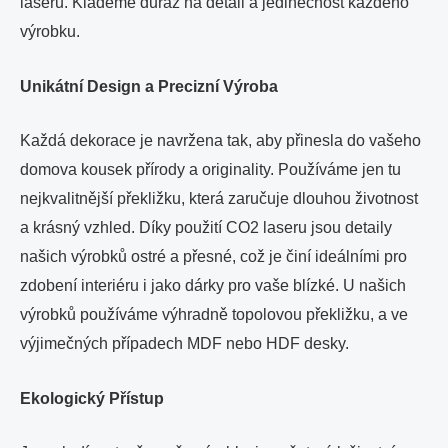
laseru. Klademe důraz na detail a jedinečnost každého
výrobku.
Unikátní Design a Precizní Výroba
Každá dekorace je navržena tak, aby přinesla do vašeho
domova kousek přírody a originality. Používáme jen tu
nejkvalitnější překližku, která zaručuje dlouhou životnost
a krásný vzhled. Díky použití CO2 laseru jsou detaily
našich výrobků ostré a přesné, což je činí ideálními pro
zdobení interiéru i jako dárky pro vaše blízké. U našich
výrobků používáme výhradně topolovou překližku, a ve
výjimečných případech MDF nebo HDF desky.
Ekologický Přístup