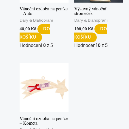
Vánoční ozdoba na peníze
Výsuvný vánoční
– Auto
stromeček
Dary & Blahopřání
Dary & Blahopřání
40,00
Kč
199,00
Kč
DO
DO
KOŠÍKU
KOŠÍKU
Hodnocení
0
z 5
Hodnocení
0
z 5
Vánoční ozdoba na peníze
– Kometa