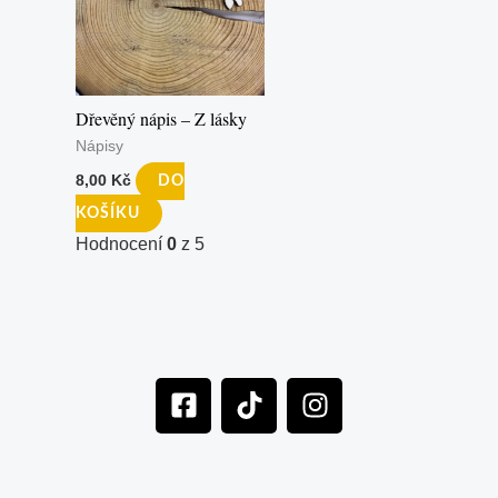
Dřevěný nápis – Z lásky
Nápisy
8,00
Kč
DO
KOŠÍKU
Hodnocení
0
z 5
F
T
I
a
i
n
c
k
s
e
t
t