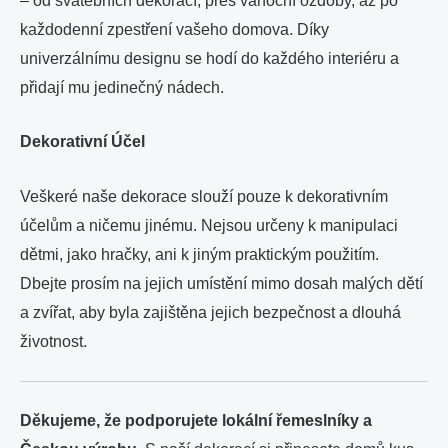
– od svatebních dekorací, přes vánoční ozdoby, až po
každodenní zpestření vašeho domova. Díky
univerzálnímu designu se hodí do každého interiéru a
přidají mu jedinečný nádech.
Dekorativní Účel
Veškeré naše dekorace slouží pouze k dekorativním
účelům a ničemu jinému. Nejsou určeny k manipulaci
dětmi, jako hračky, ani k jiným praktickým použitím.
Dbejte prosím na jejich umístění mimo dosah malých dětí
a zvířat, aby byla zajištěna jejich bezpečnost a dlouhá
životnost.
Děkujeme, že podporujete lokální řemeslníky a