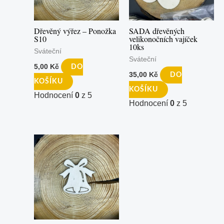
Dřevěný výřez – Ponožka
SADA dřevěných
S10
velikonočních vajíček
10ks
Sváteční
Sváteční
5,00
Kč
DO
35,00
Kč
DO
KOŠÍKU
KOŠÍKU
Hodnocení
0
z 5
Hodnocení
0
z 5