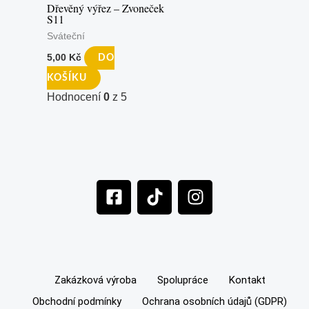
Dřevěný výřez – Zvoneček
S11
Sváteční
5,00
Kč
DO
KOŠÍKU
Hodnocení
0
z 5
F
T
I
a
i
n
c
k
s
e
t
t
b
o
a
o
k
g
Zakázková výroba
Spolupráce
Kontakt
o
r
Obchodní podmínky
Ochrana osobních údajů (GDPR)
k
a