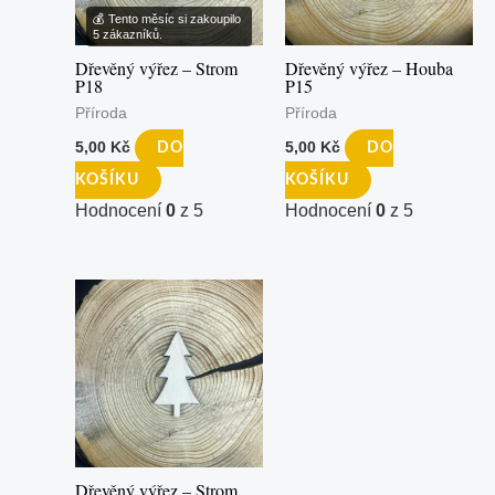
💰 Tento měsíc si zakoupilo
5 zákazníků.
Dřevěný výřez – Strom
Dřevěný výřez – Houba
P18
P15
Příroda
Příroda
5,00
Kč
5,00
Kč
DO
DO
KOŠÍKU
KOŠÍKU
Hodnocení
0
z 5
Hodnocení
0
z 5
Dřevěný výřez – Strom