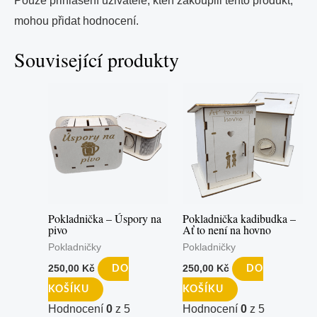
Pouze přihlášení uživatelé, kteří zakoupili tento produkt,
mohou přidat hodnocení.
Související produkty
Pokladnička – Úspory na
Pokladnička kadibudka –
pivo
Ať to není na hovno
Pokladničky
Pokladničky
250,00
Kč
250,00
Kč
DO
DO
KOŠÍKU
KOŠÍKU
Hodnocení
0
z 5
Hodnocení
0
z 5