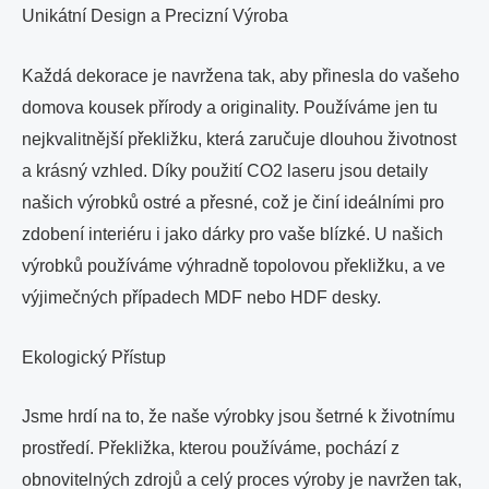
Unikátní Design a Precizní Výroba
Každá dekorace je navržena tak, aby přinesla do vašeho
domova kousek přírody a originality. Používáme jen tu
nejkvalitnější překližku, která zaručuje dlouhou životnost
a krásný vzhled. Díky použití CO2 laseru jsou detaily
našich výrobků ostré a přesné, což je činí ideálními pro
zdobení interiéru i jako dárky pro vaše blízké. U našich
výrobků používáme výhradně topolovou překližku, a ve
výjimečných případech MDF nebo HDF desky.
Ekologický Přístup
Jsme hrdí na to, že naše výrobky jsou šetrné k životnímu
prostředí. Překližka, kterou používáme, pochází z
obnovitelných zdrojů a celý proces výroby je navržen tak,