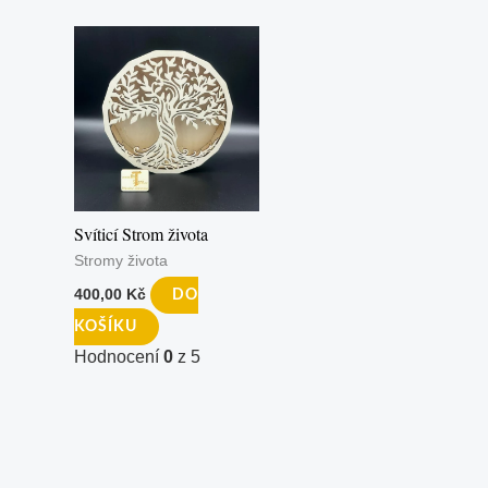
Svíticí Strom života
Stromy života
400,00
Kč
DO
KOŠÍKU
Hodnocení
0
z 5