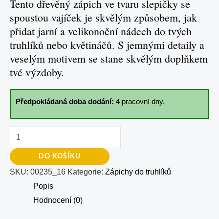
Tento dřevěný zápich ve tvaru slepičky se
spoustou vajíček je skvělým způsobem, jak
přidat jarní a velikonoční nádech do tvých
truhlíků nebo květináčů. S jemnými detaily a
veselým motivem se stane skvělým doplňkem
tvé výzdoby.
Předpokládaná doba dodání:
4 pracovní dny.
DO KOŠÍKU
SKU:
00235_16
Kategorie:
Zápichy do truhlíků
Popis
Hodnocení (0)