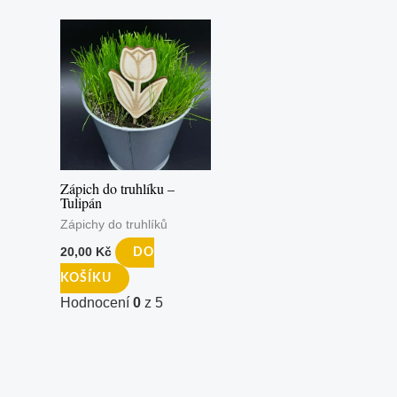
Zápich do truhlíku –
Tulipán
Zápichy do truhlíků
20,00
Kč
DO
KOŠÍKU
Hodnocení
0
z 5