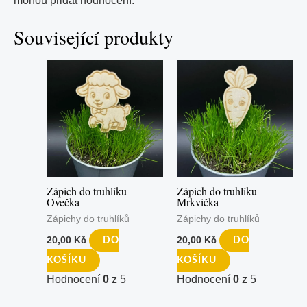
mohou přidat hodnocení.
Související produkty
Zápich do truhlíku –
Zápich do truhlíku –
Ovečka
Mrkvička
Zápichy do truhlíků
Zápichy do truhlíků
20,00
Kč
20,00
Kč
DO
DO
KOŠÍKU
KOŠÍKU
Hodnocení
0
z 5
Hodnocení
0
z 5