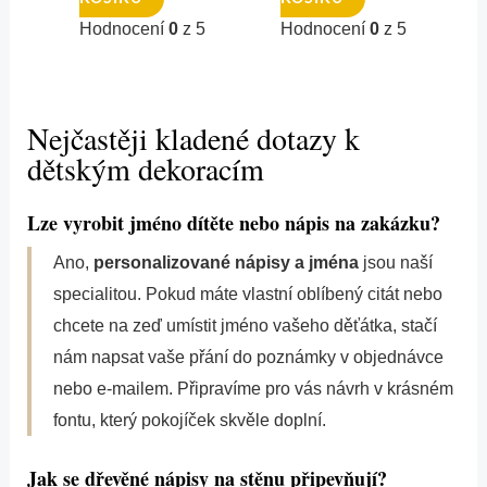
Hodnocení
0
z 5
Hodnocení
0
z 5
Nejčastěji kladené dotazy k
dětským dekoracím
Lze vyrobit jméno dítěte nebo nápis na zakázku?
Ano,
personalizované nápisy a jména
jsou naší
specialitou. Pokud máte vlastní oblíbený citát nebo
chcete na zeď umístit jméno vašeho děťátka, stačí
nám napsat vaše přání do poznámky v objednávce
nebo e-mailem. Připravíme pro vás návrh v krásném
fontu, který pokojíček skvěle doplní.
Jak se dřevěné nápisy na stěnu připevňují?