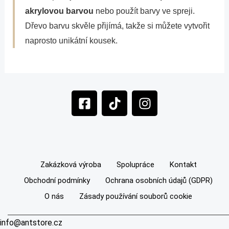
akrylovou barvou
nebo použít barvy ve spreji.
Dřevo barvu skvěle přijímá, takže si můžete vytvořit
naprosto unikátní kousek.
F
T
I
a
i
n
c
k
s
e
t
t
b
o
a
o
k
g
Zakázková výroba
Spolupráce
Kontakt
o
r
Obchodní podmínky
Ochrana osobních údajů (GDPR)
k
a
-
m
O nás
Zásady používání souborů cookie
s
q
info@antstore.cz