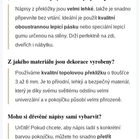
Nápisy z překližky jsou
velmi lehké
, takže je snadno
připevníte bez vrtání. Ideální je použít
kvalitní
oboustrannou lepicí pásku
nebo speciální lepicí
gumu určenou na stěny. Drží perfektně na zdi,
dveřích i nábytku.
Z jakého materiálu jsou dekorace vyrobeny?
Používáme
kvalitní topolovou překližku
o tloušťce
3 až 6 mm. Je to přírodní, lehký a bezpečný materiál,
který je díky svému světlému odstínu velmi
univerzální a v pokojíčku působí velmi přirozeně.
Mohu si dřevěné nápisy sami vybarvit?
Určitě! Pokud chcete, aby nápis ladil s konkrétní
barvou pokojíčku, můžete ho snadno
přetřít