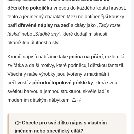
dětského pokojíčku
vnesou do každého koutu hravost,
teplo a jedinečný charakter. Mezi nejoblíbenější kousky
patří
dřevěné nápisy na zeď
s citáty jako
„Tady roste
láska“
nebo
„Sladké sny“
, které dodají místnosti
okamžitou útulnost a styl.
Kromě nápisů nabízíme také
jména na přání
, roztomilá
zvířátka a další motivy, které podněcují dětskou fantazii.
Všechny naše výrobky jsou tvořeny s maximální
pečlivostí z
přírodní topolové překližky
, která svou
světlou barvou a jemnou strukturou skvěle ladí s
moderním dětským nábytkem. 🧸🌙
👉 Chcete pro své dítko nápis s vlastním
jménem nebo specifický citát?