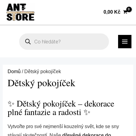
Přeskočit
Seřazeno
0,00
Kč
na
od
obsah
nejnovějších
MAI
Products
search
ME
Domů
/ Dětský pokojíček
Dětský pokojíček
✨ Dětský pokojíček – dekorace
plné fantazie a radosti ✨
Vytvořte pro své nejmenší kouzelný svět, kde se sny
stávají skutečností. Naše
dřevěné dekorace do