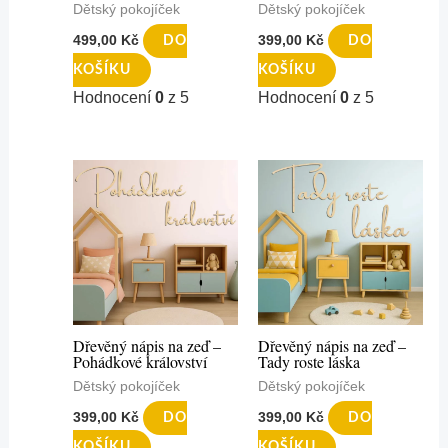
Dětský pokojíček
Dětský pokojíček
499,00
Kč
399,00
Kč
DO
DO
KOŠÍKU
KOŠÍKU
Hodnocení
0
z 5
Hodnocení
0
z 5
Dřevěný nápis na zeď –
Dřevěný nápis na zeď –
Pohádkové království
Tady roste láska
Dětský pokojíček
Dětský pokojíček
399,00
Kč
399,00
Kč
DO
DO
KOŠÍKU
KOŠÍKU