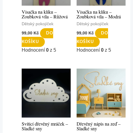
Visačka na kliku –
Visačka na kliku –
Zoubková víla – Růžová
Zoubková víla – Modrá
Dětský pokojíček
Dětský pokojíček
99,00
Kč
99,00
Kč
DO
DO
KOŠÍKU
KOŠÍKU
Hodnocení
0
z 5
Hodnocení
0
z 5
Svíticí dřevěný mráček –
Dřevěný nápis na zeď –
Sladké sny
Sladké sny