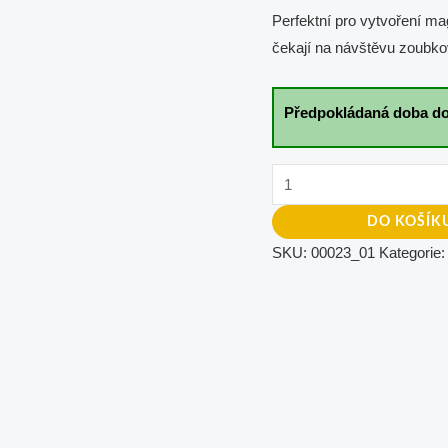
Perfektní pro vytvoření ma
čekají na návštěvu zoubkov
Předpokládaná doba do
DO KOŠÍK
SKU:
00023_01
Kategorie