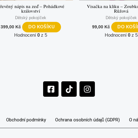
řevěný nápis na zeď – Pohádkové
Visačka na kliku – Zoubko
království
Růžová
Dětský pokojíček
Dětský pokojíček
399,00
Kč
99,00
Kč
DO KOŠÍKU
DO KOŠ
Hodnocení
0
z 5
Hodnocení
0
z 5
F
T
I
a
i
n
c
k
s
e
t
t
b
o
a
Obchodní podmínky
Ochrana osobních údajů (GDPR)
O n
o
k
g
o
r