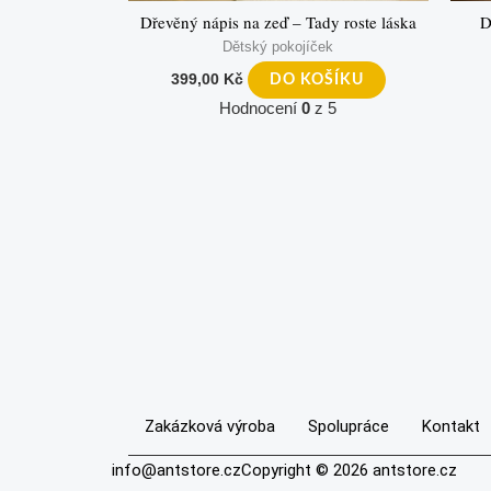
Dřevěný nápis na zeď – Tady roste láska
D
Dětský pokojíček
399,00
Kč
DO KOŠÍKU
Hodnocení
0
z 5
Zakázková výroba
Spolupráce
Kontakt
info@antstore.cz
Copyright © 2026 antstore.cz