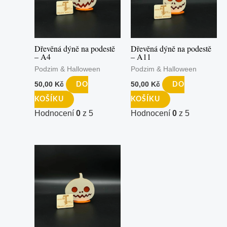
Dřevěná dýně na podestě
Dřevěná dýně na podestě
– A4
– A11
Podzim & Halloween
Podzim & Halloween
50,00
Kč
50,00
Kč
DO
DO
KOŠÍKU
KOŠÍKU
Hodnocení
0
z 5
Hodnocení
0
z 5