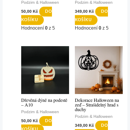
Podzim & Halloween
Podzim & Halloween
50,00
Kč
349,00
Kč
DO
DO
KOŠÍKU
KOŠÍKU
Hodnocení
0
z 5
Hodnocení
0
z 5
Dřevěná dýně na podestě
Dekorace Halloween na
– A10
zeď – Strašidelný hrad s
duchy
Podzim & Halloween
Podzim & Halloween
50,00
Kč
DO
349,00
Kč
DO
KOŠÍKU