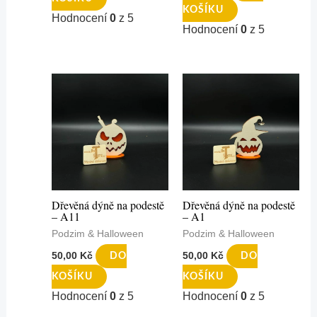
KOŠÍKU
Hodnocení
0
z 5
Hodnocení
0
z 5
Dřevěná dýně na podestě
Dřevěná dýně na podestě
– A11
– A1
Podzim & Halloween
Podzim & Halloween
50,00
Kč
50,00
Kč
DO
DO
KOŠÍKU
KOŠÍKU
Hodnocení
0
z 5
Hodnocení
0
z 5