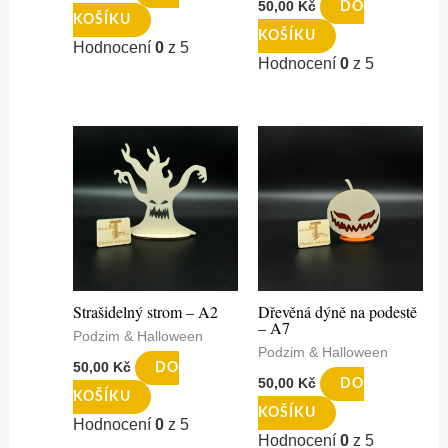
50,00
Kč
DO
KOŠÍKU
KOŠÍKU
Hodnocení
0
z 5
Hodnocení
0
z 5
Strašidelný strom – A2
Dřevěná dýně na podestě
– A7
Podzim & Halloween
Podzim & Halloween
50,00
Kč
DO
50,00
Kč
DO
KOŠÍKU
KOŠÍKU
Hodnocení
0
z 5
Hodnocení
0
z 5