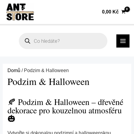
Přeskočit
Seřazeno
0,00
Kč
na
od
obsah
nejnovějších
MAI
Products
search
ME
Domů
/ Podzim & Halloween
Podzim & Halloween
🍂 Podzim & Halloween – dřevěné
dekorace pro kouzelnou atmosféru
🎃
Vytvořte si dokonalou podzimní a halloweenskou