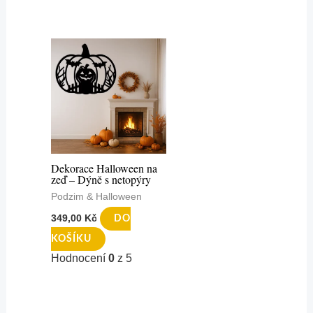
Dekorace Halloween na
zeď – Dýně s netopýry
Podzim & Halloween
349,00
Kč
DO
KOŠÍKU
Hodnocení
0
z 5