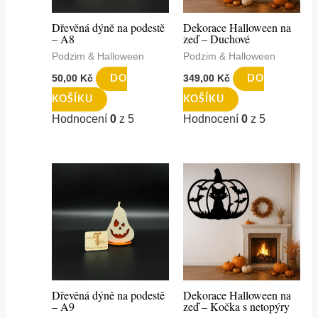
Dřevěná dýně na podestě
Dekorace Halloween na
– A8
zeď – Duchové
Podzim & Halloween
Podzim & Halloween
50,00
Kč
349,00
Kč
DO
DO
KOŠÍKU
KOŠÍKU
Hodnocení
0
z 5
Hodnocení
0
z 5
Dřevěná dýně na podestě
Dekorace Halloween na
– A9
zeď – Kočka s netopýry