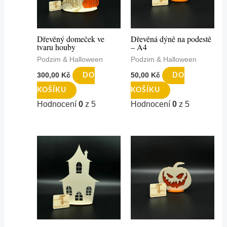
Dřevěný domeček ve
Dřevěná dýně na podestě
tvaru houby
– A4
Podzim & Halloween
Podzim & Halloween
300,00
Kč
50,00
Kč
DO
DO
KOŠÍKU
KOŠÍKU
Hodnocení
0
z 5
Hodnocení
0
z 5