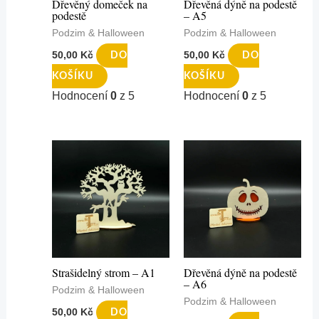
Dřevěný domeček na
Dřevěná dýně na podestě
podestě
– A5
Podzim & Halloween
Podzim & Halloween
50,00
Kč
50,00
Kč
DO
DO
KOŠÍKU
KOŠÍKU
Hodnocení
0
z 5
Hodnocení
0
z 5
Strašidelný strom – A1
Dřevěná dýně na podestě
– A6
Podzim & Halloween
Podzim & Halloween
50,00
Kč
DO