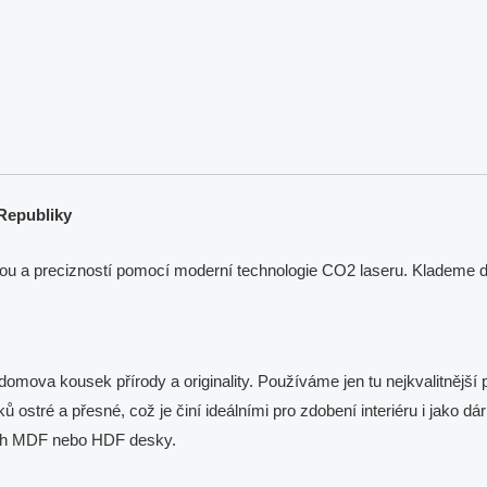
Republiky
ou a precizností pomocí moderní technologie CO2 laseru. Klademe dů
mova kousek přírody a originality. Používáme jen tu nejkvalitnější p
ků ostré a přesné, což je činí ideálními pro zdobení interiéru i jako
ech MDF nebo HDF desky.