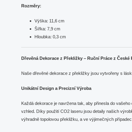
Rozměry:
Výška: 11,6 cm
Šířka: 7,9 cm
Hloubka: 0,3 cm
Dřevěná Dekorace z Překližky – Ruční Práce z České 
Naše dřevěné dekorace z překližky jsou vytvořeny s lásk
Unikátní Design a Precizní Výroba
Každá dekorace je navržena tak, aby přinesla do vašeho do
vzhled. Díky použití CO2 laseru jsou detaily našich výrob
výhradně topolovou překližku, a ve výjimečných případ