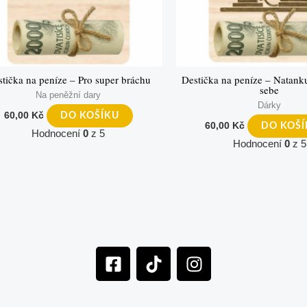
tička na peníze – Pro super bráchu
Destička na peníze – Natank
sebe
Na peněžní dary
Dárky
60,00
Kč
DO KOŠÍKU
60,00
Kč
DO KOŠ
Hodnocení
0
z 5
Hodnocení
0
z 5
F
T
I
a
i
n
c
k
s
e
t
t