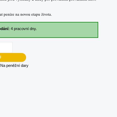
at peníze na novou etapu života.
dání:
4 pracovní dny.
U
:
Na peněžní dary