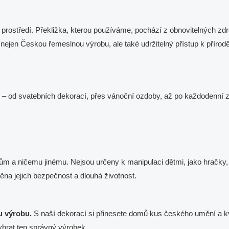
 prostředí. Překližka, kterou používáme, pochází z obnovitelných zdr
nejen Českou řemeslnou výrobu, ale také udržitelný přístup k přírodě
ti – od svatebních dekorací, přes vánoční ozdoby, až po každodenní
m a ničemu jinému. Nejsou určeny k manipulaci dětmi, jako hračky, a
ěna jejich bezpečnost a dlouhá životnost.
u výrobu.
S naší dekorací si přinesete domů kus českého umění a kv
ybrat ten správný výrobek.