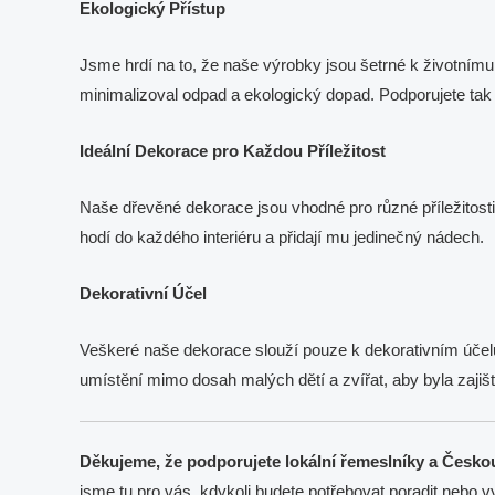
Ekologický Přístup
Jsme hrdí na to, že naše výrobky jsou šetrné k životnímu
minimalizoval odpad a ekologický dopad. Podporujete tak 
Ideální Dekorace pro Každou Příležitost
Naše dřevěné dekorace jsou vhodné pro různé příležitos
hodí do každého interiéru a přidají mu jedinečný nádech.
Dekorativní Účel
Veškeré naše dekorace slouží pouze k dekorativním účelů
umístění mimo dosah malých dětí a zvířat, aby byla zajišt
Děkujeme, že podporujete lokální řemeslníky a Česko
jsme tu pro vás, kdykoli budete potřebovat poradit nebo v