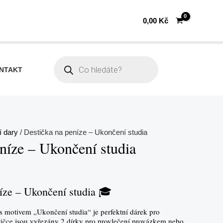
0,00
Kč
Products
search
NTAKT
 dary
/ Destička na peníze – Ukončení studia
níze – Ukončení studia
íze – Ukončení studia 🎓
s motivem „Ukončení studia“ je perfektní dárek pro
tičce jsou vyřezány 2 dírky pro provlečení provázkem nebo