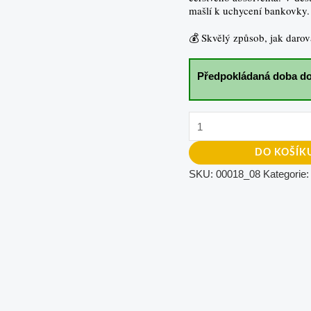
mašlí k uchycení bankovky.
💰 Skvělý způsob, jak darov
Předpokládaná doba do
DO KOŠÍK
SKU:
00018_08
Kategorie