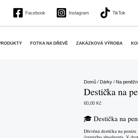
Destička
na
Facebook
Instagram
TikTok
peníze
–
Ukončení
PRODUKTY
FOTKA NA DŘEVĚ
ZAKÁZKOVÁ VÝROBA
KO
studia
množství
Domů
/
Dárky
/
Na peněžní
Destička na pe
60,00
Kč
🎓 Destička na pen
Dřevěná destička na peníze 
čerstvého absolventa. V des