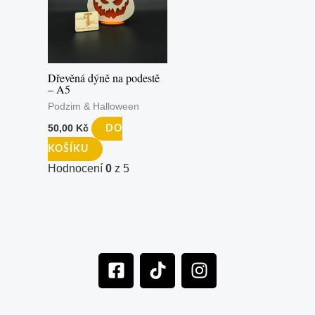
Dřevěná dýně na podestě
– A5
Podzim & Halloween
50,00
Kč
DO
KOŠÍKU
Hodnocení
0
z 5
F
T
I
a
i
n
c
k
s
e
t
t