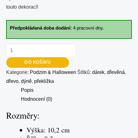
touto dekorací!
Předpokládaná doba dodání:
4 pracovní dny.
DO KOŠÍKU
Kategorie:
Podzim & Halloween
Štítků:
dárek
,
dřevěná
,
dřevo
,
dýně
,
překližka
Popis
Hodnocení (0)
Rozměry:
Výška: 10,2 cm