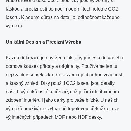
Naše dřevěné dekorace z překližky jsou vytvořeny s
láskou a precizností pomocí moderní technologie CO2
laseru. Klademe důraz na detail a jedinečnost každého
výrobku.
Unikátní Design a Precizní Výroba
Každá dekorace je navržena tak, aby přinesla do vašeho
domova kousek přírody a originality. Používáme jen tu
nejkvalitnější překližku, která zaručuje dlouhou životnost
a krásný vzhled. Díky použití CO2 laseru jsou detaily
našich výrobků ostré a přesné, což je činí ideálními pro
zdobení interiéru i jako dárky pro vaše blízké. U našich
výrobků používáme výhradně topolovou překližku, a ve
výjimečných případech MDF nebo HDF desky.