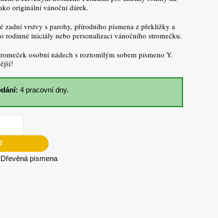
ko originální vánoční dárek.
 zadní vrstvy s parohy, přírodního písmena z překližky a
o rodinné iniciály nebo personalizaci vánočního stromečku.
stromeček osobní nádech s roztomilým sobem písmeno Y.
ější!
dání:
4 pracovní dny.
U
:
Dřevěná písmena