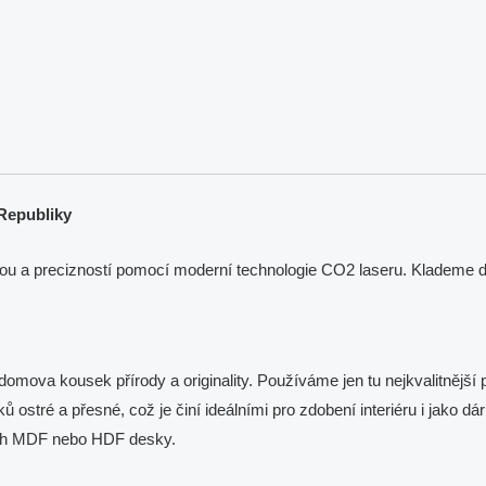
Republiky
ou a precizností pomocí moderní technologie CO2 laseru. Klademe dů
mova kousek přírody a originality. Používáme jen tu nejkvalitnější p
ků ostré a přesné, což je činí ideálními pro zdobení interiéru i jako
ech MDF nebo HDF desky.