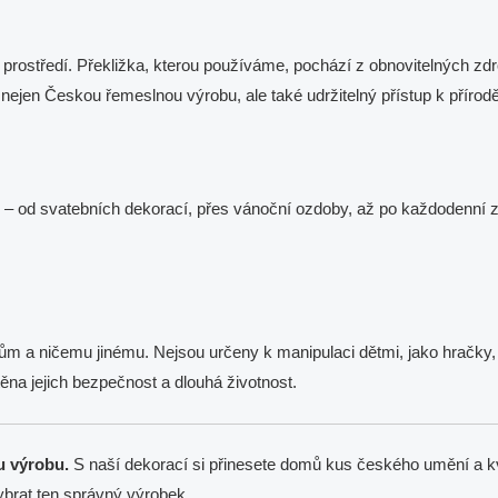
 prostředí. Překližka, kterou používáme, pochází z obnovitelných zdr
nejen Českou řemeslnou výrobu, ale také udržitelný přístup k přírodě
ti – od svatebních dekorací, přes vánoční ozdoby, až po každodenní
m a ničemu jinému. Nejsou určeny k manipulaci dětmi, jako hračky, a
ěna jejich bezpečnost a dlouhá životnost.
u výrobu.
S naší dekorací si přinesete domů kus českého umění a kv
ybrat ten správný výrobek.