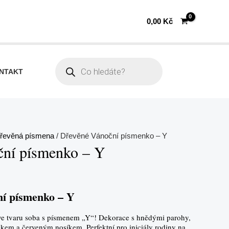
0,00
Kč
Products
search
NTAKT
řevěná písmena
/ Dřevěné Vánoční písmenko – Y
ční písmenko – Y
ní písmenko – Y
ve tvaru soba s písmenem „Y“! Dekorace s hnědými parohy,
em a červeným nosíkem. Perfektní pro iniciály rodiny na