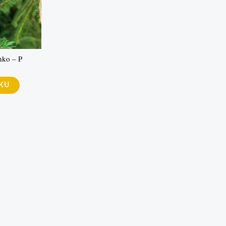
nko – P
ÍKU