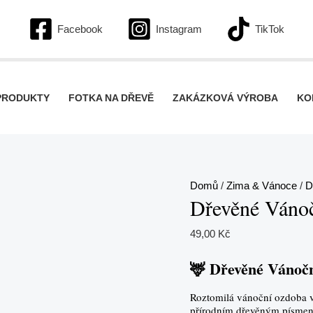
Dřevěné
Vánoční
Facebook
Instagram
TikTok
písmenko
-
Y
PRODUKTY
FOTKA NA DŘEVĚ
ZAKÁZKOVÁ VÝROBA
KO
množství
Domů
/
Zima & Vánoce
/
D
Dřevěné Váno
49,00
Kč
🦌 Dřevěné Vánoč
Roztomilá vánoční ozdoba 
přírodním dřevěným písmenk