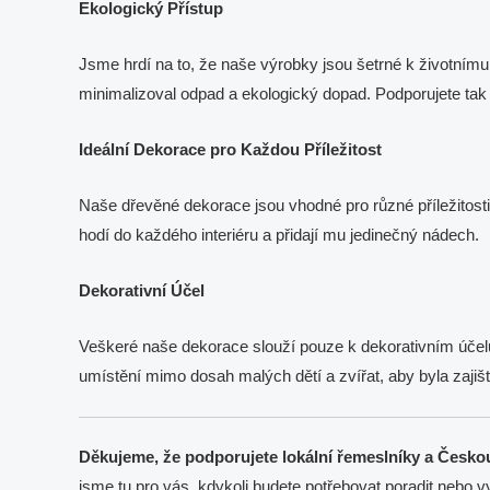
Ekologický Přístup
Jsme hrdí na to, že naše výrobky jsou šetrné k životnímu
minimalizoval odpad a ekologický dopad. Podporujete tak 
Ideální Dekorace pro Každou Příležitost
Naše dřevěné dekorace jsou vhodné pro různé příležitos
hodí do každého interiéru a přidají mu jedinečný nádech.
Dekorativní Účel
Veškeré naše dekorace slouží pouze k dekorativním účelů
umístění mimo dosah malých dětí a zvířat, aby byla zajišt
Děkujeme, že podporujete lokální řemeslníky a Česko
jsme tu pro vás, kdykoli budete potřebovat poradit nebo v