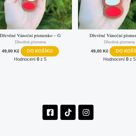
Dřevěné Vánoční písmenko – G
Dřevěné Vánoční písme
Dřevěná písmena
Dřevěná písmena
49,00
Kč
49,00
Kč
DO KOŠÍKU
DO KOŠ
Hodnocení
0
z 5
Hodnocení
0
z 5
F
T
I
a
i
n
c
k
s
e
t
t