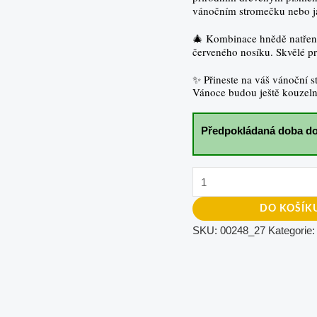
vánočním stromečku nebo ja
🎄 Kombinace hnědě natřené
červeného nosíku. Skvělé pr
✨ Přineste na váš vánoční 
Vánoce budou ještě kouzeln
Předpokládaná doba do
DO KOŠÍK
SKU:
00248_27
Kategorie