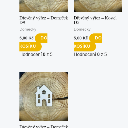
Dřevěný výřez – Domeček
Dřevěný výřez – Kostel
D9
D5
Domečky
Domečky
5,00
Kč
5,00
Kč
DO
DO
KOŠÍKU
KOŠÍKU
Hodnocení
0
z 5
Hodnocení
0
z 5
Dřevěný výřez – Domeček