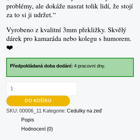
problémy, ale dokáže nasrat tolik lidí, že stojí
za to si ji udržet.“
Vyrobeno z kvalitní 3mm překližky. Skvělý
dárek pro kamaráda nebo kolegu s humorem.
❤️
Předpokládaná doba dodání:
4 pracovní dny.
DO KOŠÍKU
SKU:
00006_11
Kategorie:
Cedulky na zeď
Popis
Hodnocení (0)