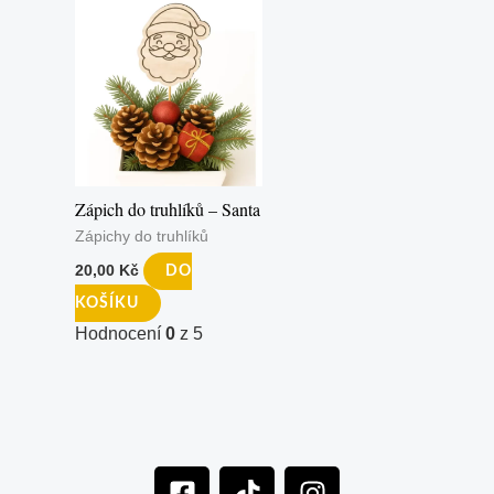
Zápich do truhlíků – Santa
Zápichy do truhlíků
20,00
Kč
DO
KOŠÍKU
Hodnocení
0
z 5
F
T
I