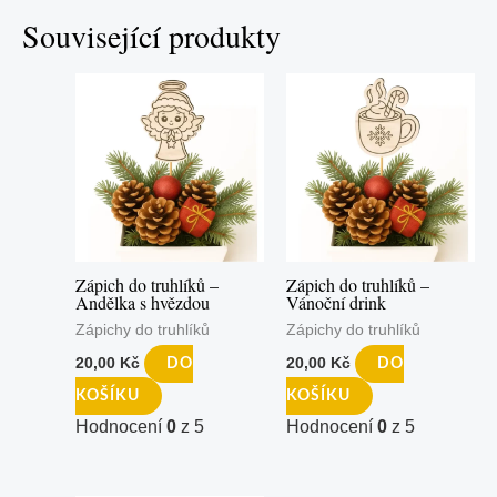
Související produkty
Zápich do truhlíků –
Zápich do truhlíků –
Andělka s hvězdou
Vánoční drink
Zápichy do truhlíků
Zápichy do truhlíků
20,00
Kč
20,00
Kč
DO
DO
KOŠÍKU
KOŠÍKU
Hodnocení
0
z 5
Hodnocení
0
z 5