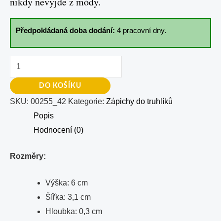
nikdy nevyjde z módy.
Předpokládaná doba dodání:
4 pracovní dny.
DO KOŠÍKU
SKU:
00255_42
Kategorie:
Zápichy do truhlíků
Popis
Hodnocení (0)
Rozměry:
Výška: 6 cm
Šířka: 3,1 cm
Hloubka: 0,3 cm