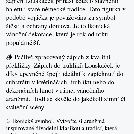
zápich Louskáček přináší kouzlo slavného
baletu i staré německé tradice. Tato figurka v
podobě vojáčka je považována za symbol
štěstí a ochrany domova. Je to ikonická
vánoční dekorace, která je rok od roku
populárnější.
🪵 Pečlivě zpracovaný zápich z kvalitní
překližky. Zápich do truhlíků Louskáček je
díky upevněné špejli ideální k zapíchnutí do
substrátu v květináčích, truhlíků nebo do
dekoračních hmot v rámci vánočního
aranžmá. Hodí se skvěle do jakékoli zimní či
sváteční scény.
✨ Ikonický symbol. Vytvořte si aranžmá
inspirované divadelní klasikou a tradicí, která